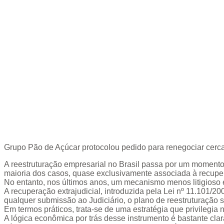
Grupo Pão de Açúcar protocolou pedido para renegociar cerca 
A reestruturação empresarial no Brasil passa por um momento
maioria dos casos, quase exclusivamente associada à recupera
No entanto, nos últimos anos, um mecanismo menos litigioso 
A recuperação extrajudicial, introduzida pela Lei nº 11.101/
qualquer submissão ao Judiciário, o plano de reestruturação 
Em termos práticos, trata-se de uma estratégia que privilegia 
A lógica econômica por trás desse instrumento é bastante cl