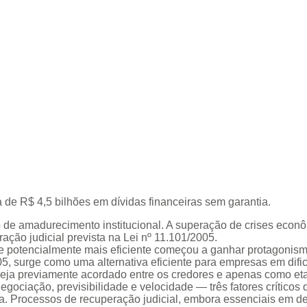
de R$ 4,5 bilhões em dívidas financeiras sem garantia.
 de amadurecimento institucional. A superação de crises econô
ção judicial prevista na Lei nº 11.101/2005.
e potencialmente mais eficiente começou a ganhar protagonismo
2005, surge como uma alternativa eficiente para empresas em di
seja previamente acordado entre os credores e apenas como eta
negociação, previsibilidade e velocidade — três fatores crítico
ara. Processos de recuperação judicial, embora essenciais em 