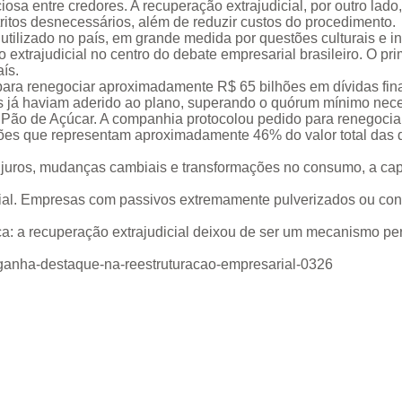
osa entre credores. A recuperação extrajudicial, por outro lad
ritos desnecessários, além de reduzir custos do procedimento.
 utilizado no país, em grande medida por questões culturais e i
xtrajudicial no centro do debate empresarial brasileiro. O pri
ís.
 para renegociar aproximadamente R$ 65 bilhões em dívidas fi
s já haviam aderido ao plano, superando o quórum mínimo nec
 Pão de Açúcar. A companhia protocolou pedido para renegociar
ições que representam aproximadamente 46% do valor total das 
 juros, mudanças cambiais e transformações no consumo, a cap
icial. Empresas com passivos extremamente pulverizados ou con
a recuperação extrajudicial deixou de ser um mecanismo perifér
l-ganha-destaque-na-reestruturacao-empresarial-0326