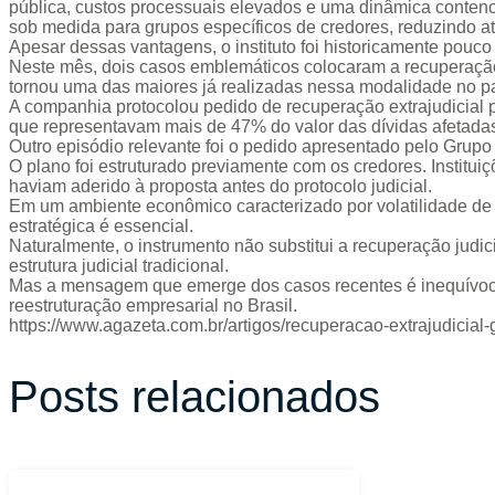
pública, custos processuais elevados e uma dinâmica contenci
sob medida para grupos específicos de credores, reduzindo at
Apesar dessas vantagens, o instituto foi historicamente pouco
Neste mês, dois casos emblemáticos colocaram a recuperação e
tornou uma das maiores já realizadas nessa modalidade no pa
A companhia protocolou pedido de recuperação extrajudicial
que representavam mais de 47% do valor das dívidas afetada
Outro episódio relevante foi o pedido apresentado pelo Grupo
O plano foi estruturado previamente com os credores. Institu
haviam aderido à proposta antes do protocolo judicial.
Em um ambiente econômico caracterizado por volatilidade de
estratégica é essencial.
Naturalmente, o instrumento não substitui a recuperação jud
estrutura judicial tradicional.
Mas a mensagem que emerge dos casos recentes é inequívoca: 
reestruturação empresarial no Brasil.
https://www.agazeta.com.br/artigos/recuperacao-extrajudicia
Posts relacionados